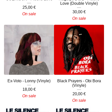
Love (Double Vinyle)
25,00
€
30,00
€
On sale
On sale
Ex-Voto - Lonny (Vinyle)
Black Prayers - Obi Bora
(Vinyle)
18,00
€
20,00
€
On sale
On sale