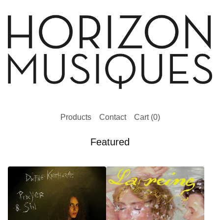
Products
Contact
Cart (
0
)
Featured