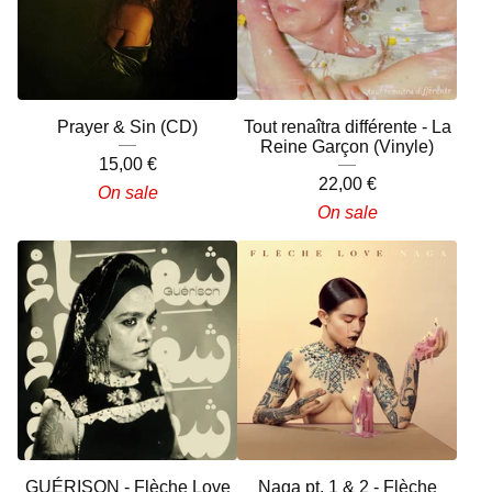
Prayer & Sin (CD)
Tout renaîtra différente - La
Reine Garçon (Vinyle)
15,00
€
22,00
€
On sale
On sale
GUÉRISON - Flèche Love
Naga pt. 1 & 2 - Flèche