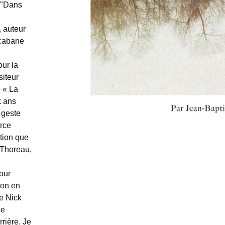
s "Dans
, auteur
 cabane
our la
siteur
 « La
x ans
 geste
urce
ation que
, Thoreau,
pour
ion en
e Nick
de
rrière. Je