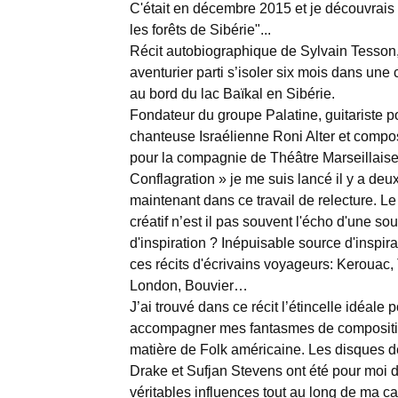
C'était en décembre 2015 et je découvrai
les forêts de Sibérie"...
Récit autobiographique de Sylvain Tesson
aventurier parti s’isoler six mois dans une
au bord du lac Baïkal en Sibérie.
Fondateur du groupe Palatine, guitariste p
chanteuse Israélienne Roni Alter et compo
pour la compagnie de Théâtre Marseillaise
Conflagration » je me suis lancé il y a deu
maintenant dans ce travail de relecture. Le
créatif n’est il pas souvent l'écho d'une so
d'inspiration ? Inépuisable source d'inspir
ces récits d'écrivains voyageurs: Kerouac
London, Bouvier…
J’ai trouvé dans ce récit l’étincelle idéale 
accompagner mes fantasmes de composit
matière de Folk américaine. Les disques d
Drake et Sufjan Stevens ont été pour moi 
véritables influences tout au long de ma ca