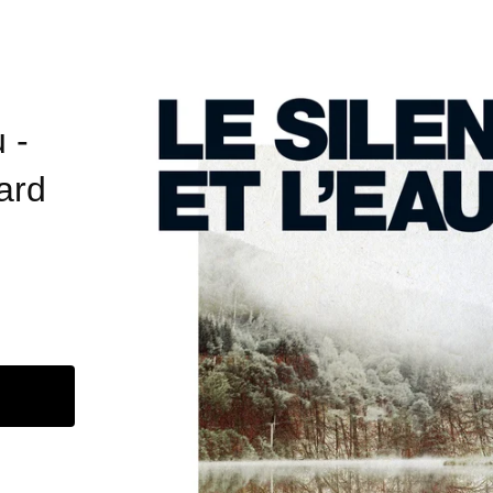
 -
ard