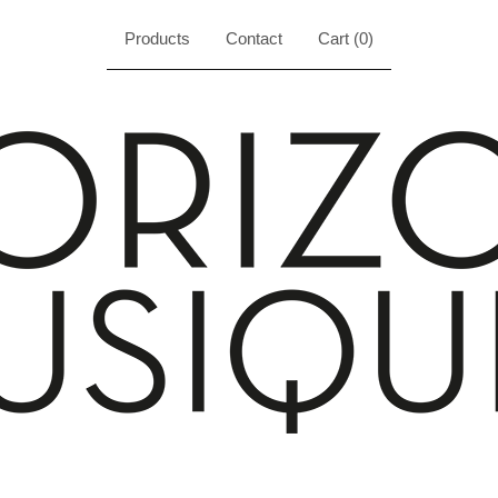
Products
Contact
Cart (
0
)